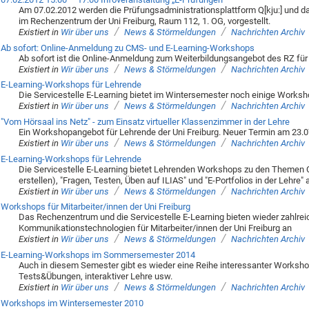
Am 07.02.2012 werden die Prüfungsadministrationsplattform Q[kju:] und 
im Rechenzentrum der Uni Freiburg, Raum 112, 1. OG, vorgestellt.
/
/
Existiert in
Wir über uns
News & Störmeldungen
Nachrichten Archiv
Ab sofort: Online-Anmeldung zu CMS- und E-Learning-Workshops
Ab sofort ist die Online-Anmeldung zum Weiterbildungsangebot des RZ für M
/
/
Existiert in
Wir über uns
News & Störmeldungen
Nachrichten Archiv
E-Learning-Workshops für Lehrende
Die Servicestelle E-Learning bietet im Wintersemester noch einige Worksho
/
/
Existiert in
Wir über uns
News & Störmeldungen
Nachrichten Archiv
"Vom Hörsaal ins Netz" - zum Einsatz virtueller Klassenzimmer in der Lehre
Ein Workshopangebot für Lehrende der Uni Freiburg. Neuer Termin am 23.
/
/
Existiert in
Wir über uns
News & Störmeldungen
Nachrichten Archiv
E-Learning-Workshops für Lehrende
Die Servicestelle E-Learning bietet Lehrenden Workshops zu den Themen C
erstellen), "Fragen, Testen, Üben auf ILIAS" und "E-Portfolios in der Lehre" 
/
/
Existiert in
Wir über uns
News & Störmeldungen
Nachrichten Archiv
Workshops für Mitarbeiter/innen der Uni Freiburg
Das Rechenzentrum und die Servicestelle E-Learning bieten wieder zahlre
Kommunikationstechnologien für Mitarbeiter/innen der Uni Freiburg an
/
/
Existiert in
Wir über uns
News & Störmeldungen
Nachrichten Archiv
E-Learning-Workshops im Sommersemester 2014
Auch in diesem Semester gibt es wieder eine Reihe interessanter Worksho
Tests&Übungen, interaktiver Lehre usw.
/
/
Existiert in
Wir über uns
News & Störmeldungen
Nachrichten Archiv
Workshops im Wintersemester 2010