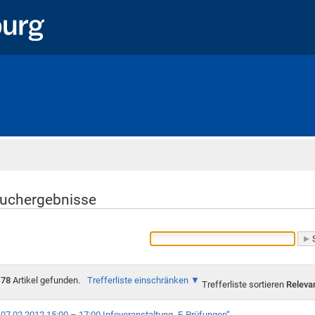
Startseite
uchergebnisse
78
Artikel gefunden.
Trefferliste einschränken
Trefferliste sortieren
Releva
07.02.2012 15:00 – 17:00 Infoveranstaltung „E-Prüfungen“