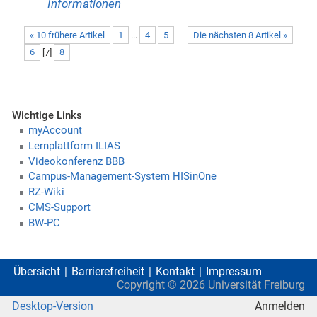
Informationen
« 10 frühere Artikel
1
...
4
5
Die nächsten 8 Artikel »
6
[
7
]
8
Wichtige Links
myAccount
Lernplattform ILIAS
Videokonferenz BBB
Campus-Management-System HISinOne
RZ-Wiki
CMS-Support
BW-PC
Übersicht
Barrierefreiheit
Kontakt
Impressum
Copyright ©
2026
Universität Freiburg
Desktop-Version
Anmelden