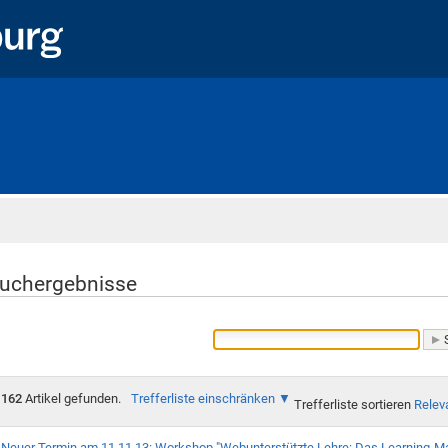
Startseite
uchergebnisse
162
Artikel gefunden.
Trefferliste einschränken
Trefferliste sortieren
Relev
Neuer Termin am 11.11.13: Workshop "Webunterstützte Lehre: Das Learning-M