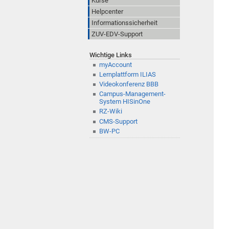
Kurse
Helpcenter
Informationssicherheit
ZUV-EDV-Support
Wichtige Links
myAccount
Lernplattform ILIAS
Videokonferenz BBB
Campus-Management-
System HISinOne
RZ-Wiki
CMS-Support
BW-PC