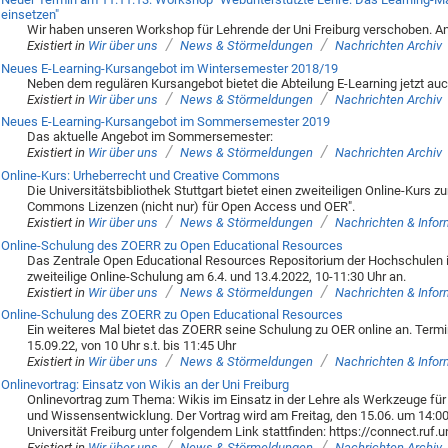
einsetzen"
Wir haben unseren Workshop für Lehrende der Uni Freiburg verschoben. A
/
/
Existiert in
Wir über uns
News & Störmeldungen
Nachrichten Archiv
Neues E-Learning-Kursangebot im Wintersemester 2018/19
Neben dem regulären Kursangebot bietet die Abteilung E-Learning jetzt auc
/
/
Existiert in
Wir über uns
News & Störmeldungen
Nachrichten Archiv
Neues E-Learning-Kursangebot im Sommersemester 2019
Das aktuelle Angebot im Sommersemester:
/
/
Existiert in
Wir über uns
News & Störmeldungen
Nachrichten Archiv
Online-Kurs: Urheberrecht und Creative Commons
Die Universitätsbibliothek Stuttgart bietet einen zweiteiligen Online-Kurs
Commons Lizenzen (nicht nur) für Open Access und OER".
/
/
Existiert in
Wir über uns
News & Störmeldungen
Nachrichten & Info
Online-Schulung des ZOERR zu Open Educational Resources
Das Zentrale Open Educational Resources Repositorium der Hochschulen 
zweiteilige Online-Schulung am 6.4. und 13.4.2022, 10-11:30 Uhr an.
/
/
Existiert in
Wir über uns
News & Störmeldungen
Nachrichten & Info
Online-Schulung des ZOERR zu Open Educational Resources
Ein weiteres Mal bietet das ZOERR seine Schulung zu OER online an. Term
15.09.22, von 10 Uhr s.t. bis 11:45 Uhr
/
/
Existiert in
Wir über uns
News & Störmeldungen
Nachrichten & Info
Onlinevortrag: Einsatz von Wikis an der Uni Freiburg
Onlinevortrag zum Thema: Wikis im Einsatz in der Lehre als Werkzeuge für 
und Wissensentwicklung. Der Vortrag wird am Freitag, den 15.06. um 14:0
Universität Freiburg unter folgendem Link stattfinden: https://connect.ruf.u
/
/
Existiert in
Wir über uns
News & Störmeldungen
Nachrichten Archiv