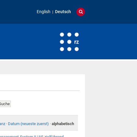
English
Deutsch
anz
·
Datum (neueste zuerst)
·
alphabetisch
anagement-System ILIAS zielführend