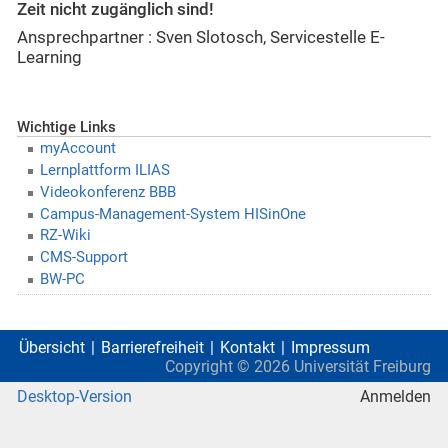
Zeit nicht zugänglich sind!
Ansprechpartner : Sven Slotosch, Servicestelle E-
Learning
Wichtige Links
myAccount
Lernplattform ILIAS
Videokonferenz BBB
Campus-Management-System HISinOne
RZ-Wiki
CMS-Support
BW-PC
Übersicht
Barrierefreiheit
Kontakt
Impressum
Copyright ©
2026
Universität Freiburg
Desktop-Version
Anmelden