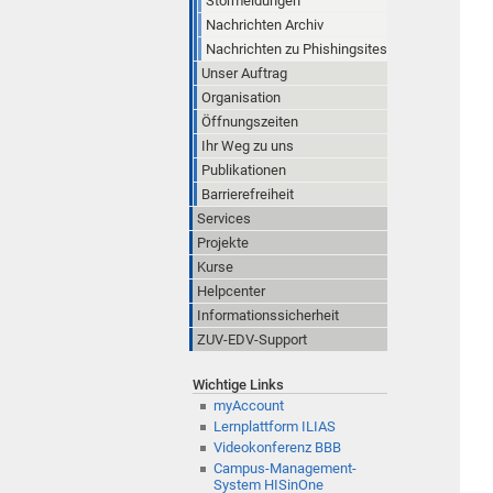
Störmeldungen
Nachrichten Archiv
Nachrichten zu Phishingsites
Unser Auftrag
Organisation
Öffnungszeiten
Ihr Weg zu uns
Publikationen
Barrierefreiheit
Services
Projekte
Kurse
Helpcenter
Informationssicherheit
ZUV-EDV-Support
Wichtige Links
myAccount
Lernplattform ILIAS
Videokonferenz BBB
Campus-Management-
System HISinOne