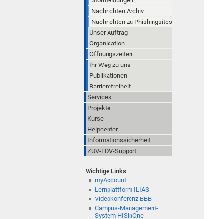
Störmeldungen
Nachrichten Archiv
Nachrichten zu Phishingsites
Unser Auftrag
Organisation
Öffnungszeiten
Ihr Weg zu uns
Publikationen
Barrierefreiheit
Services
Projekte
Kurse
Helpcenter
Informationssicherheit
ZUV-EDV-Support
Wichtige Links
myAccount
Lernplattform ILIAS
Videokonferenz BBB
Campus-Management-
System HISinOne