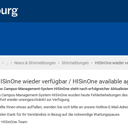
›
›
›
›
Startseite
…
News & Störmeldungen
Störmeldungen
HISinOne wieder v
ISinOne wieder verfügbar / HISinOne available a
s Campus-Management-System HISinOne steht nach erfolgreicher Aktualisier
 Campus-Management-System HISinOne wurden heute Fehlerbehebungen des Sof
fort wieder uneingeschränkt zur Verfügung.
llte Ihnen etwas auffallen, wenden Sie sich bitte an unsere Hotline-E-Mail-Adr
elen Dank für Ihr Verständnis in Bezug auf die notwendige Wartungspause.
r HISinOne-Team