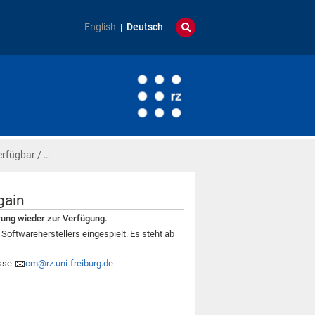
English
Deutsch
erfügbar / …
gain
ung wieder zur Verfügung.
twareherstellers eingespielt. Es steht ab
esse
cm@rz.uni-freiburg.de