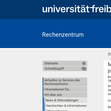
Rechenzentrum
M
Startseite
Schnellzugriff
p
Da
Aktuelles zu Services des
16
Rechenzentrums
Wi
Informationen für...
da
wi
Wir über uns
News & Störmeldungen
Da
Nachrichten & Informationen
Be