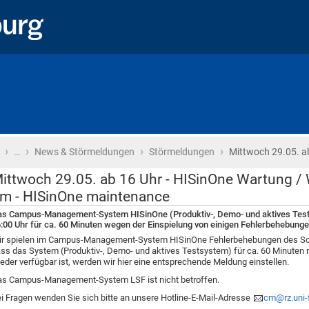
›
›
›
›
Startseite
…
News & Störmeldungen
Störmeldungen
Mittwoch 29.05. ab
ittwoch 29.05. ab 16 Uhr - HISinOne Wartung /
m - HISinOne maintenance
s Campus-Management-System HISinOne (Produktiv-, Demo- und aktives Tests
:00 Uhr für ca. 60 Minuten wegen der Einspielung von einigen Fehlerbehebunge
r spielen im Campus-Management-System HISinOne Fehlerbehebungen des Soft
ss das System (Produktiv-, Demo- und aktives Testsystem) für ca. 60 Minuten 
eder verfügbar ist, werden wir hier eine entsprechende Meldung einstellen.
s Campus-Management-System LSF ist nicht betroffen.
i Fragen wenden Sie sich bitte an unsere Hotline-E-Mail-Adresse
cm@rz.uni-f