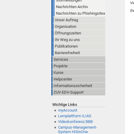
Störmeldungen
Vi
Nachrichten Archiv
Ih
Nachrichten zu Phishingsites
Unser Auftrag
Organisation
Öffnungszeiten
Ihr Weg zu uns
Publikationen
Barrierefreiheit
Services
Projekte
Kurse
Helpcenter
Informationssicherheit
ZUV-EDV-Support
Wichtige Links
myAccount
Lernplattform ILIAS
Videokonferenz BBB
Campus-Management-
System HISinOne