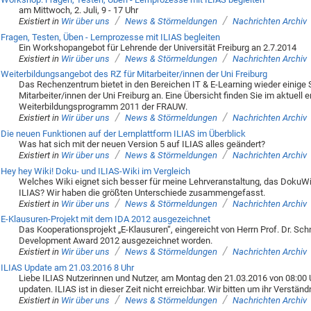
am Mittwoch, 2. Juli, 9 - 17 Uhr
/
/
Existiert in
Wir über uns
News & Störmeldungen
Nachrichten Archiv
Fragen, Testen, Üben - Lernprozesse mit ILIAS begleiten
Ein Workshopangebot für Lehrende der Universität Freiburg an 2.7.2014
/
/
Existiert in
Wir über uns
News & Störmeldungen
Nachrichten Archiv
Weiterbildungsangebot des RZ für Mitarbeiter/innen der Uni Freiburg
Das Rechenzentrum bietet in den Bereichen IT & E-Learning wieder einig
Mitarbeiter/innen der Uni Freiburg an. Eine Übersicht finden Sie im aktuell 
Weiterbildungsprogramm 2011 der FRAUW.
/
/
Existiert in
Wir über uns
News & Störmeldungen
Nachrichten Archiv
Die neuen Funktionen auf der Lernplattform ILIAS im Überblick
Was hat sich mit der neuen Version 5 auf ILIAS alles geändert?
/
/
Existiert in
Wir über uns
News & Störmeldungen
Nachrichten Archiv
Hey hey Wiki! Doku- und ILIAS-Wiki im Vergleich
Welches Wiki eignet sich besser für meine Lehrveranstaltung, das DokuWik
ILIAS? Wir haben die größten Unterschiede zusammengefasst.
/
/
Existiert in
Wir über uns
News & Störmeldungen
Nachrichten Archiv
E-Klausuren-Projekt mit dem IDA 2012 ausgezeichnet
Das Kooperationsprojekt „E-Klausuren“, eingereicht von Herrn Prof. Dr. Schn
Development Award 2012 ausgezeichnet worden.
/
/
Existiert in
Wir über uns
News & Störmeldungen
Nachrichten Archiv
ILIAS Update am 21.03.2016 8 Uhr
Liebe ILIAS Nutzerinnen und Nutzer, am Montag den 21.03.2016 von 08:00 Uh
updaten. ILIAS ist in dieser Zeit nicht erreichbar. Wir bitten um ihr Verstän
/
/
Existiert in
Wir über uns
News & Störmeldungen
Nachrichten Archiv