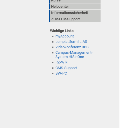
Kurse
Helpcenter
Informationssicherheit
ZUV-EDV-Support
Wichtige Links
myAccount
Lernplattform ILIAS
Videokonferenz BBB
Campus-Management-
System HISinOne
RZ-Wiki
CMS-Support
BW-PC