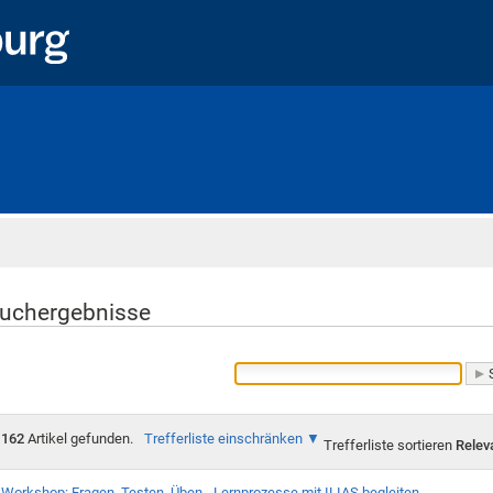
Startseite
uchergebnisse
162
Artikel gefunden.
Trefferliste einschränken
Trefferliste sortieren
Relev
Workshop: Fragen, Testen, Üben - Lernprozesse mit ILIAS begleiten