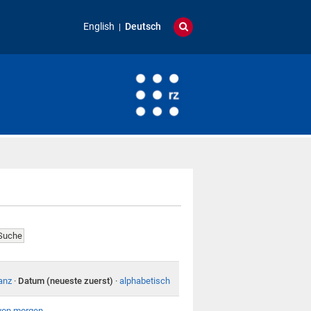
English
Deutsch
anz
·
Datum (neueste zuerst)
·
alphabetisch
 von morgen