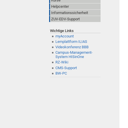
Kurse
Helpcenter
Informationssicherheit
ZUV-EDV-Support
Wichtige Links
myAccount
Lernplattform ILIAS
Videokonferenz BBB
Campus-Management-
System HISinOne
RZ-Wiki
CMS-Support
BW-PC