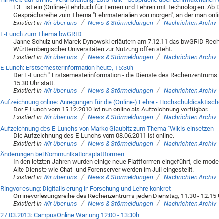
L3T ist ein (Online-)Lehrbuch für Lernen und Lehren mit Technologien. Ab
Gesprächsreihe zum Thema "Lehrmaterialien von morgen", an der man onli
/
/
Existiert in
Wir über uns
News & Störmeldungen
Nachrichten Archiv
E-Lunch zum Thema bwGRID
Janne Schulz und Marek Dynowski erläutern am 7.12.11 das bwGRID Reche
Württembergischer Universitäten zur Nutzung offen steht.
/
/
Existiert in
Wir über uns
News & Störmeldungen
Nachrichten Archiv
E-Lunch: Erstsemesterinformation heute, 15:30h
Der E-Lunch " Erstsemesterinformation - die Dienste des Rechenzentrums f
15.30 Uhr statt.
/
/
Existiert in
Wir über uns
News & Störmeldungen
Nachrichten Archiv
Aufzeichnung online: Anregungen für die (Online-) Lehre - Hochschuldidaktische
Der E-Lunch vom 15.12.2010 ist nun online als Aufzeichnung verfügbar.
/
/
Existiert in
Wir über uns
News & Störmeldungen
Nachrichten Archiv
Aufzeichnung des E-Lunchs von Marko Glaubitz zum Thema "Wikis einsetzen - 
Die Aufzeichnung des E-Lunchs vom 08.06.2011 ist online.
/
/
Existiert in
Wir über uns
News & Störmeldungen
Nachrichten Archiv
Änderungen bei Kommunikationsplattformen
In den letzten Jahren wurden einige neue Plattformen eingeführt, die mo
Alte Dienste wie Chat- und Forenserver werden im Juli eingestellt.
/
/
Existiert in
Wir über uns
News & Störmeldungen
Nachrichten Archiv
Ringvorlesung: Digitalisierung in Forschung und Lehre konkret
Onlinevorlesungsreihe des Rechenzentrums jeden Dienstag, 11.30 - 12.15 
/
/
Existiert in
Wir über uns
News & Störmeldungen
Nachrichten Archiv
27.03.2013: CampusOnline Wartung 12:00 - 13:30h