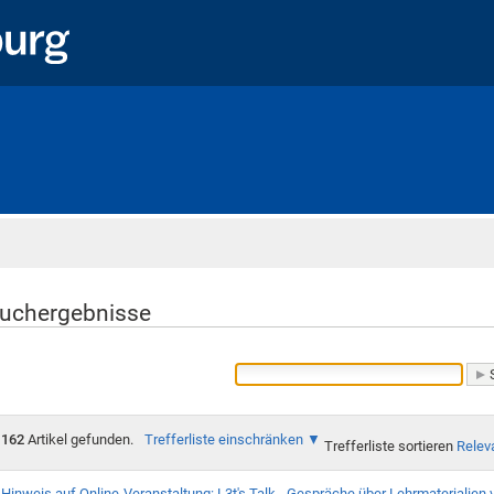
Startseite
uchergebnisse
162
Artikel gefunden.
Trefferliste einschränken
Trefferliste sortieren
Relev
Hinweis auf Online-Veranstaltung: L3t's Talk - Gespräche über Lehrmaterialien