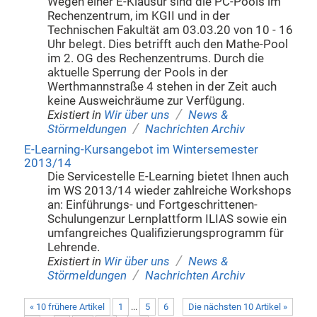
Wegen einer E-Klausur sind die PC-Pools im
Rechenzentrum, im KGII und in der
Technischen Fakultät am 03.03.20 von 10 - 16
Uhr belegt. Dies betrifft auch den Mathe-Pool
im 2. OG des Rechenzentrums. Durch die
aktuelle Sperrung der Pools in der
Werthmannstraße 4 stehen in der Zeit auch
keine Ausweichräume zur Verfügung.
/
Existiert in
Wir über uns
News &
/
Störmeldungen
Nachrichten Archiv
E-Learning-Kursangebot im Wintersemester
2013/14
Die Servicestelle E-Learning bietet Ihnen auch
im WS 2013/14 wieder zahlreiche Workshops
an: Einführungs- und Fortgeschrittenen-
Schulungenzur Lernplattform ILIAS sowie ein
umfangreiches Qualifizierungsprogramm für
Lehrende.
/
Existiert in
Wir über uns
News &
/
Störmeldungen
Nachrichten Archiv
« 10 frühere Artikel
1
...
5
6
Die nächsten 10 Artikel »