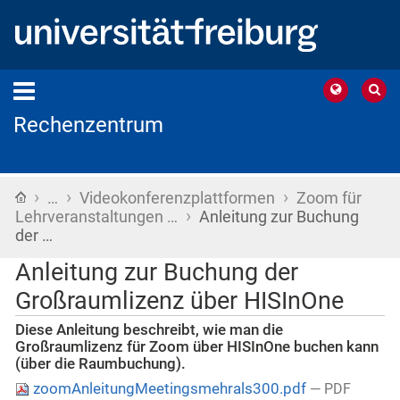
Rechenzentrum
›
›
›
Startseite
…
Videokonferenzplattformen
Zoom für
›
Lehrveranstaltungen …
Anleitung zur Buchung
der …
Anleitung zur Buchung der
Großraumlizenz über HISInOne
Diese Anleitung beschreibt, wie man die
Großraumlizenz für Zoom über HISInOne buchen kann
(über die Raumbuchung).
zoomAnleitungMeetingsmehrals300.pdf
— PDF