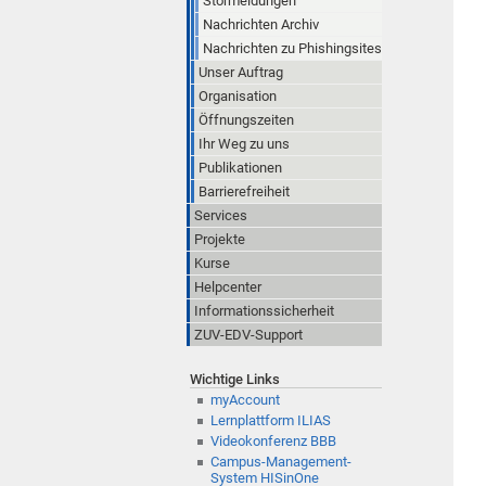
Störmeldungen
Nachrichten Archiv
Nachrichten zu Phishingsites
Unser Auftrag
Organisation
Öffnungszeiten
Ihr Weg zu uns
Publikationen
Barrierefreiheit
Services
Projekte
Kurse
Helpcenter
Informationssicherheit
ZUV-EDV-Support
Wichtige Links
myAccount
Lernplattform ILIAS
Videokonferenz BBB
Campus-Management-
System HISinOne