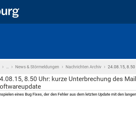
›
›
›
›
Startseite
…
News & Störmeldungen
Nachrichten Archiv
24.08.15, 8.50 
4.08.15, 8.50 Uhr: kurze Unterbrechung des Ma
oftwareupdate
nspielen eines Bug Fixes, der den Fehler aus dem letzten Update mit den lan