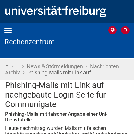
Rechenzentrum
›
›
›
Startseite
…
News & Störmeldungen
Nachrichten
›
Archiv
Phishing-Mails mit Link auf …
Phishing-Mails mit Link auf
nachgebaute Login-Seite für
Communigate
Phishing-Mails mit falscher Angabe einer Uni-
Dienststelle
Heute nachmittag wurden Mails mit falschen