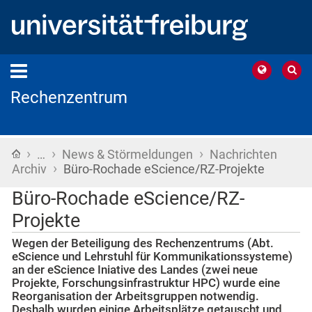
Rechenzentrum
›
›
›
Startseite
…
News & Störmeldungen
Nachrichten
›
Archiv
Büro-Rochade eScience/RZ-Projekte
Büro-Rochade eScience/RZ-
Projekte
Wegen der Beteiligung des Rechenzentrums (Abt.
eScience und Lehrstuhl für Kommunikationssysteme)
an der eScience Iniative des Landes (zwei neue
Projekte, Forschungsinfrastruktur HPC) wurde eine
Reorganisation der Arbeitsgruppen notwendig.
Deshalb wurden einige Arbeitsplätze getauscht und