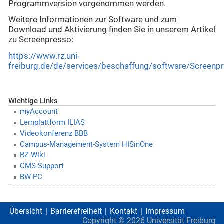
Programmversion vorgenommen werden.
Weitere Informationen zur Software und zum
Download und Aktivierung finden Sie in unserem Artikel
zu Screenpresso:
https://www.rz.uni-
freiburg.de/de/services/beschaffung/software/Screenp
Wichtige Links
myAccount
Lernplattform ILIAS
Videokonferenz BBB
Campus-Management-System HISinOne
RZ-Wiki
CMS-Support
BW-PC
Übersicht
Barrierefreiheit
Kontakt
Impressum
Copyright ©
2026
Universität Freiburg