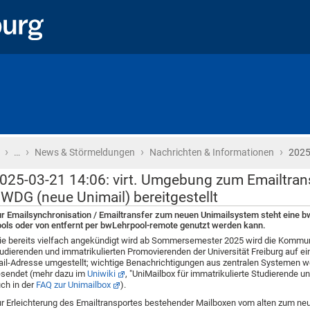
›
›
›
›
Startseite
…
News & Störmeldungen
Nachrichten & Informationen
2025
025-03-21 14:06: virt. Umgebung zum Emailtra
WDG (neue Unimail) bereitgestellt
r Emailsynchronisation / Emailtransfer zum neuen Unimailsystem steht eine bw
ols oder von entfernt per bwLehrpool-remote genutzt werden kann.
e bereits vielfach angekündigt wird ab Sommersemester 2025 wird die Kommuni
udierenden und immatrikulierten Promovierenden der Universität Freiburg auf ein
il-Adresse umgestellt; wichtige Benachrichtigungen aus zentralen Systemen w
sendet (mehr dazu im
Uniwiki
, "UniMailbox für immatrikulierte Studierende u
ch in der
FAQ zur Unimailbox
).
r Erleichterung des Emailtransportes bestehender Mailboxen vom alten zum n