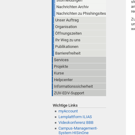
Störmeldungen
st
an
Nachrichten Archiv
re
Nachrichten zu Phishingsites
Zu
Unser Auftrag
un
Organisation
we
Öffnungszeiten
Ihr Weg zu uns
Publikationen
Barrierefreiheit
Services
Projekte
Kurse
Helpcenter
Informationssicherheit
ZUV-EDV-Support
Wichtige Links
myAccount
Lernplattform ILIAS
Videokonferenz BBB
Campus-Management-
System HISinOne