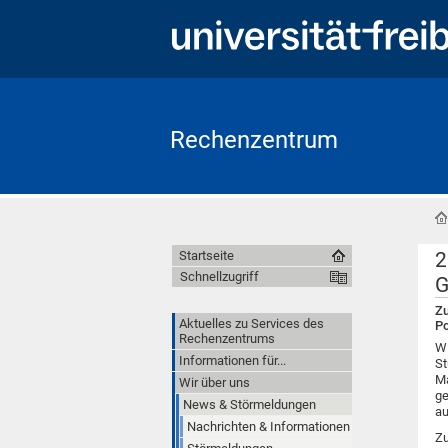
Rechenzentrum
2
Startseite
Schnellzugriff
G
Zu
Aktuelles zu Services des
Po
Rechenzentrums
Wi
Informationen für...
St
Ma
Wir über uns
ge
News & Störmeldungen
au
Nachrichten & Informationen
Zu