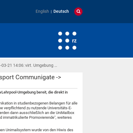
English
Deutsch
-03-21 14:06: virt. Umgebung …
nsport Communigate ->
Lehrpool-Umgebung bereit, die direkt in
kation in studienbezogenen Belangen für alle
e verpflichtend zu nutzende Universitäts-E-
erden dann ausschließlich an die UniMailbox
nd immatrikulierte Promovierende", weiteres
euen Unimailsystem wurde von den Hiwis des