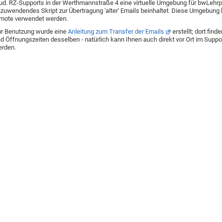
ud. RZ-Supports in der Werthmannstraße 4 eine virtuelle Umgebung für bwLehrpoo
zuwendendes Skript zur Übertragung 'alter' Emails beinhaltet. Diese Umgebung
mote verwendet werden.
r Benutzung wurde eine
Anleitung zum Transfer der Emails
erstellt; dort fi
d Öffnungszeiten desselben - natürlich kann Ihnen auch direkt vor Ort im Sup
rden.