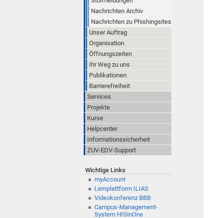
Störmeldungen
Nachrichten Archiv
Nachrichten zu Phishingsites
Unser Auftrag
Organisation
Öffnungszeiten
Ihr Weg zu uns
Publikationen
Barrierefreiheit
Services
Projekte
Kurse
Helpcenter
Informationssicherheit
ZUV-EDV-Support
Wichtige Links
myAccount
Lernplattform ILIAS
Videokonferenz BBB
Campus-Management-
System HISinOne