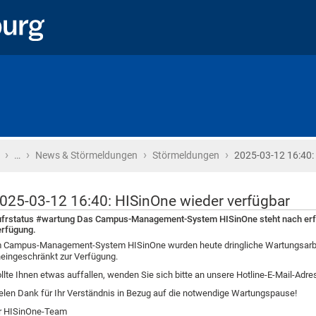
›
›
›
›
Startseite
…
News & Störmeldungen
Störmeldungen
2025-03-12 16:40:
025-03-12 16:40: HISinOne wieder verfügbar
frstatus #wartung Das Campus-Management-System HISinOne steht nach erfol
rfügung.
 Campus-Management-System HISinOne wurden heute dringliche Wartungsarbeit
eingeschränkt zur Verfügung.
llte Ihnen etwas auffallen, wenden Sie sich bitte an unsere Hotline-E-Mail-Adr
elen Dank für Ihr Verständnis in Bezug auf die notwendige Wartungspause!
r HISinOne-Team