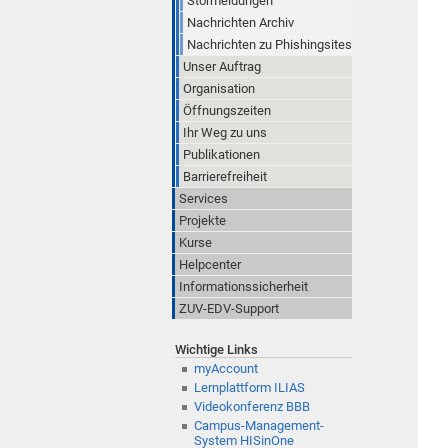
Störmeldungen
Nachrichten Archiv
Nachrichten zu Phishingsites
Unser Auftrag
Organisation
Öffnungszeiten
Ihr Weg zu uns
Publikationen
Barrierefreiheit
Services
Projekte
Kurse
Helpcenter
Informationssicherheit
ZUV-EDV-Support
Wichtige Links
myAccount
Lernplattform ILIAS
Videokonferenz BBB
Campus-Management-
System HISinOne