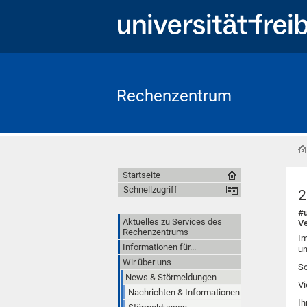
Rechenzentrum
Startseite
Schnellzugriff
2
#u
Aktuelles zu Services des
Ve
Rechenzentrums
Im
Informationen für...
un
Wir über uns
So
News & Störmeldungen
Vi
Nachrichten & Informationen
Ih