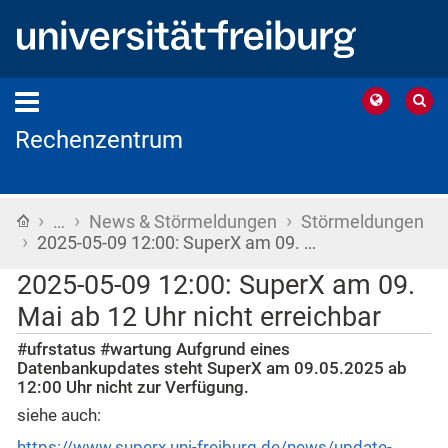
Rechenzentrum
›
›
›
Startseite
…
News & Störmeldungen
Störmeldungen
›
2025-05-09 12:00: SuperX am 09. …
2025-05-09 12:00: SuperX am 09.
Mai ab 12 Uhr nicht erreichbar
#ufrstatus #wartung Aufgrund eines
Datenbankupdates steht SuperX am 09.05.2025 ab
12:00 Uhr nicht zur Verfügung.
siehe auch:
https://www.superx.uni-freiburg.de/news/update-