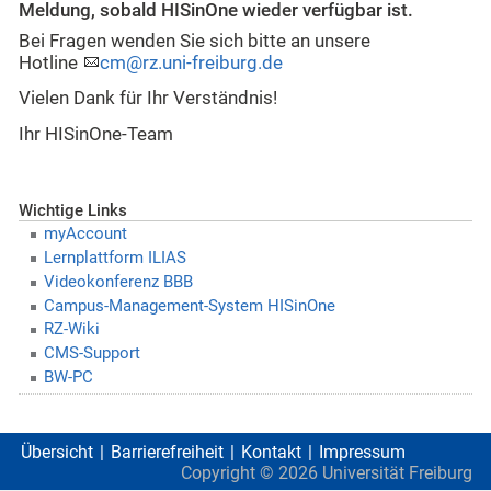
Meldung, sobald HISinOne wieder verfügbar ist.
Bei Fragen wenden Sie sich bitte an unsere
Hotline
cm@rz.uni-freiburg.de
Vielen Dank für Ihr Verständnis!
Ihr HISinOne-Team
Wichtige Links
myAccount
Lernplattform ILIAS
Videokonferenz BBB
Campus-Management-System HISinOne
RZ-Wiki
CMS-Support
BW-PC
Übersicht
Barrierefreiheit
Kontakt
Impressum
Copyright ©
2026
Universität Freiburg