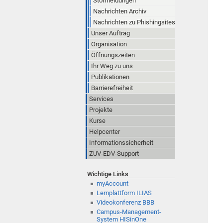
Störmeldungen
Nachrichten Archiv
Nachrichten zu Phishingsites
Unser Auftrag
Organisation
Öffnungszeiten
Ihr Weg zu uns
Publikationen
Barrierefreiheit
Services
Projekte
Kurse
Helpcenter
Informationssicherheit
ZUV-EDV-Support
Wichtige Links
myAccount
Lernplattform ILIAS
Videokonferenz BBB
Campus-Management-
System HISinOne