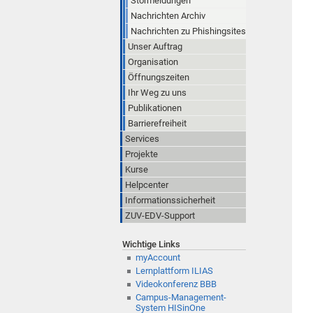
Störmeldungen
Nachrichten Archiv
Nachrichten zu Phishingsites
Unser Auftrag
Organisation
Öffnungszeiten
Ihr Weg zu uns
Publikationen
Barrierefreiheit
Services
Projekte
Kurse
Helpcenter
Informationssicherheit
ZUV-EDV-Support
Wichtige Links
myAccount
Lernplattform ILIAS
Videokonferenz BBB
Campus-Management-
System HISinOne