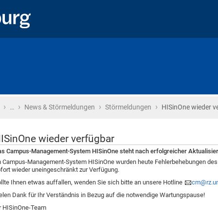
›
›
›
›
Startseite
…
News & Störmeldungen
Störmeldungen
HISinOne wieder v
ISinOne wieder verfügbar
s Campus-Management-System HISinOne steht nach erfolgreicher Aktualisier
 Campus-Management-System HISinOne wurden heute Fehlerbehebungen des Sof
fort wieder uneingeschränkt zur Verfügung.
llte Ihnen etwas auffallen, wenden Sie sich bitte an unsere Hotline
cm@rz.uni
elen Dank für Ihr Verständnis in Bezug auf die notwendige Wartungspause!
r HISinOne-Team