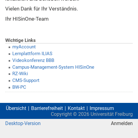
Vielen Dank für Ihr Verständnis.
Ihr HISinOne-Team
Wichtige Links
myAccount
Lernplattform ILIAS
Videokonferenz BBB
Campus-Management-System HISinOne
RZ-Wiki
CMS-Support
BW-PC
Übersicht
Barrierefreiheit
Kontakt
Impressum
Copyright ©
2026
Universität Freiburg
Desktop-Version
Anmelden