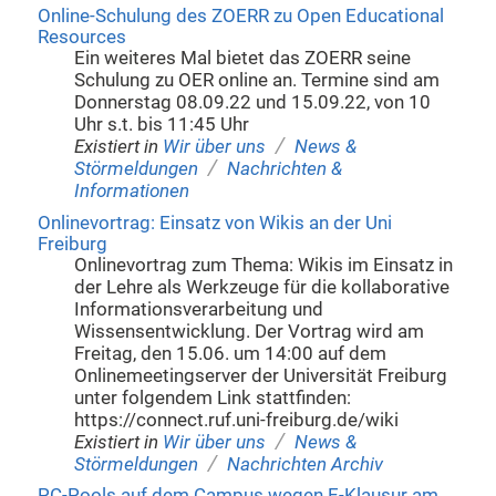
Online-Schulung des ZOERR zu Open Educational
Resources
Ein weiteres Mal bietet das ZOERR seine
Schulung zu OER online an. Termine sind am
Donnerstag 08.09.22 und 15.09.22, von 10
Uhr s.t. bis 11:45 Uhr
/
Existiert in
Wir über uns
News &
/
Störmeldungen
Nachrichten &
Informationen
Onlinevortrag: Einsatz von Wikis an der Uni
Freiburg
Onlinevortrag zum Thema: Wikis im Einsatz in
der Lehre als Werkzeuge für die kollaborative
Informationsverarbeitung und
Wissensentwicklung. Der Vortrag wird am
Freitag, den 15.06. um 14:00 auf dem
Onlinemeetingserver der Universität Freiburg
unter folgendem Link stattfinden:
https://connect.ruf.uni-freiburg.de/wiki
/
Existiert in
Wir über uns
News &
/
Störmeldungen
Nachrichten Archiv
PC-Pools auf dem Campus wegen E-Klausur am