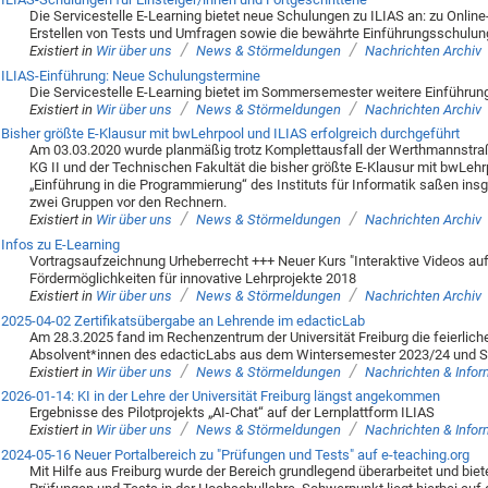
Die Servicestelle E-Learning bietet neue Schulungen zu ILIAS an: zu Onli
Erstellen von Tests und Umfragen sowie die bewährte Einführungsschulung 
/
/
Existiert in
Wir über uns
News & Störmeldungen
Nachrichten Archiv
ILIAS-Einführung: Neue Schulungstermine
Die Servicestelle E-Learning bietet im Sommersemester weitere Einführu
/
/
Existiert in
Wir über uns
News & Störmeldungen
Nachrichten Archiv
Bisher größte E-Klausur mit bwLehrpool und ILIAS erfolgreich durchgeführt
Am 03.03.2020 wurde planmäßig trotz Komplettausfall der Werthmannstra
KG II und der Technischen Fakultät die bisher größte E-Klausur mit bwLehr
„Einführung in die Programmierung“ des Instituts für Informatik saßen in
zwei Gruppen vor den Rechnern.
/
/
Existiert in
Wir über uns
News & Störmeldungen
Nachrichten Archiv
Infos zu E-Learning
Vortragsaufzeichnung Urheberrecht +++ Neuer Kurs "Interaktive Videos auf
Fördermöglichkeiten für innovative Lehrprojekte 2018
/
/
Existiert in
Wir über uns
News & Störmeldungen
Nachrichten Archiv
2025-04-02 Zertifikatsübergabe an Lehrende im edacticLab
Am 28.3.2025 fand im Rechenzentrum der Universität Freiburg die feierlich
Absolvent*innen des edacticLabs aus dem Wintersemester 2023/24 und 
/
/
Existiert in
Wir über uns
News & Störmeldungen
Nachrichten & Info
2026-01-14: KI in der Lehre der Universität Freiburg längst angekommen
Ergebnisse des Pilotprojekts „AI-Chat“ auf der Lernplattform ILIAS
/
/
Existiert in
Wir über uns
News & Störmeldungen
Nachrichten & Info
2024-05-16 Neuer Portalbereich zu "Prüfungen und Tests" auf e-teaching.org
Mit Hilfe aus Freiburg wurde der Bereich grundlegend überarbeitet und bie