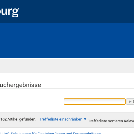
Startseite
uchergebnisse
162
Artikel gefunden.
Trefferliste einschränken
Trefferliste sortieren
Relev
ILIAS-Schulungen für Einsteiger/innen und Fortgeschrittene