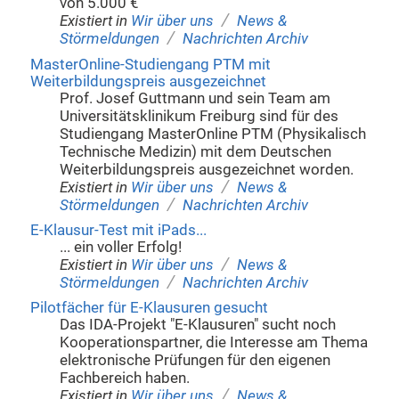
von 5.000 €
/
Existiert in
Wir über uns
News &
/
Störmeldungen
Nachrichten Archiv
MasterOnline-Studiengang PTM mit
Weiterbildungspreis ausgezeichnet
Prof. Josef Guttmann und sein Team am
Universitätsklinikum Freiburg sind für des
Studiengang MasterOnline PTM (Physikalisch
Technische Medizin) mit dem Deutschen
Weiterbildungspreis ausgezeichnet worden.
/
Existiert in
Wir über uns
News &
/
Störmeldungen
Nachrichten Archiv
E-Klausur-Test mit iPads...
... ein voller Erfolg!
/
Existiert in
Wir über uns
News &
/
Störmeldungen
Nachrichten Archiv
Pilotfächer für E-Klausuren gesucht
Das IDA-Projekt "E-Klausuren" sucht noch
Kooperationspartner, die Interesse am Thema
elektronische Prüfungen für den eigenen
Fachbereich haben.
/
Existiert in
Wir über uns
News &