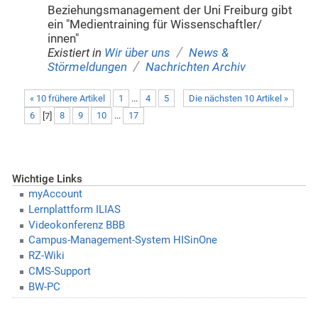
Beziehungsmanagement der Uni Freiburg gibt
ein "Medientraining für Wissenschaftler/
innen"
/
Existiert in
Wir über uns
News &
/
Störmeldungen
Nachrichten Archiv
« 10 frühere Artikel
1
...
4
5
Die nächsten 10 Artikel »
6
[
7
]
8
9
10
...
17
Wichtige Links
myAccount
Lernplattform ILIAS
Videokonferenz BBB
Campus-Management-System HISinOne
RZ-Wiki
CMS-Support
BW-PC