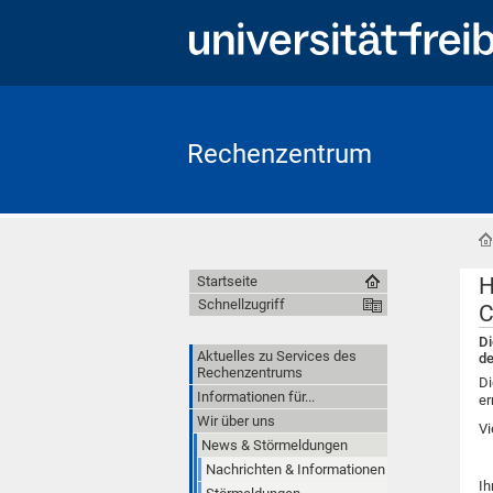
Rechenzentrum
H
Startseite
Schnellzugriff
C
Di
Aktuelles zu Services des
de
Rechenzentrums
Di
Informationen für...
er
Wir über uns
Vi
News & Störmeldungen
Nachrichten & Informationen
Ih