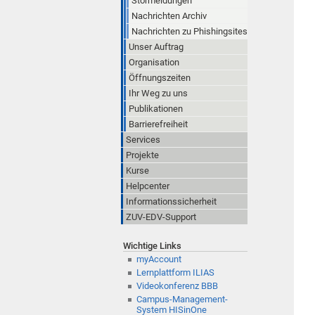
Störmeldungen
Nachrichten Archiv
Nachrichten zu Phishingsites
Unser Auftrag
Organisation
Öffnungszeiten
Ihr Weg zu uns
Publikationen
Barrierefreiheit
Services
Projekte
Kurse
Helpcenter
Informationssicherheit
ZUV-EDV-Support
Wichtige Links
myAccount
Lernplattform ILIAS
Videokonferenz BBB
Campus-Management-
System HISinOne