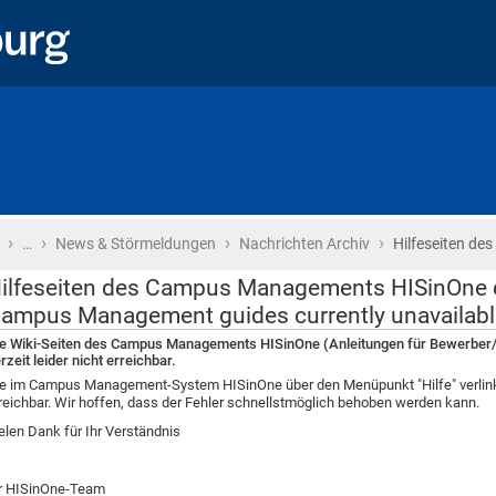
›
›
›
›
Startseite
…
News & Störmeldungen
Nachrichten Archiv
Hilfeseiten d
ilfeseiten des Campus Managements HISinOne der
ampus Management guides currently unavailabl
e Wiki-Seiten des Campus Managements HISinOne (Anleitungen für Bewerber/i
rzeit leider nicht erreichbar.
e im Campus Management-System HISinOne über den Menüpunkt "Hilfe" verlinkten
reichbar. Wir hoffen, dass der Fehler schnellstmöglich behoben werden kann.
elen Dank für Ihr Verständnis
r HISinOne-Team