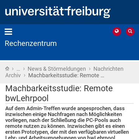
Rechenzentrum
›
›
›
Startseite
…
News & Störmeldungen
Nachrichten
›
Archiv
Machbarkeitsstudie: Remote …
Machbarkeitsstudie: Remote
bwLehrpool
Auf dem Admin-Treffen wurde angesprochen, dass
inzwischen einige Nachfragen nach Möglichkeiten
vorliegen, nach der Schließung die PC-Pools auch
remote nutzen zu können. Inzwischen gibt es einen
ersten Prototypen, der mit den verfügbaren virtuellen
Lehr- und Arbeitsumgebungen von bwLehrpool