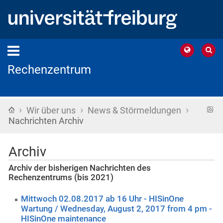
Rechenzentrum
›
›
›
Startseite
R
Wir über uns
News & Störmeldungen
F
Nachrichten Archiv
Archiv
Archiv der bisherigen Nachrichten des
Rechenzentrums (bis 2021)
Mittwoch 02.08.2017 ab 16 Uhr - HISinOne
Wartung / Wednesday, August 2, 2017 from 4 pm -
HISinOne maintenance