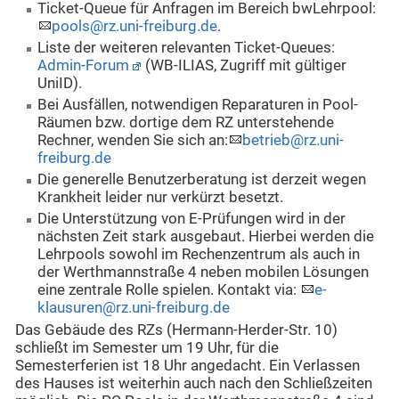
Ticket-Queue für Anfragen im Bereich bwLehrpool:
pools@rz.uni-freiburg.de
.
Liste der weiteren relevanten Ticket-Queues:
Admin-Forum
(WB-ILIAS, Zugriff mit gültiger
UniID)
.
Bei
Ausfällen, notwendigen Reparaturen in Pool-
Räumen bzw. dortige dem RZ unterstehende
Rechner, wenden Sie sich an:
betrieb@rz.uni-
freiburg.de
Die generelle Benutzerberatung ist derzeit wegen
Krankheit leider nur verkürzt besetzt.
Die Unterstützung von E-Prüfungen wird in der
nächsten Zeit stark ausgebaut.
Hierbei werden die
Lehrpools sowohl im Rechenzentrum als auch in
der Werthmannstraße 4 neben mobilen Lösungen
eine zentrale Rolle spielen.
Kontakt via:
e-
klausuren@rz.uni-freiburg.de
Das Gebäude des RZs (Hermann-Herder-Str. 10)
schließt im Semester um 19 Uhr, für die
Semesterferien ist 18 Uhr angedacht. Ein Verlassen
des Hauses ist weiterhin auch nach den Schließzeiten