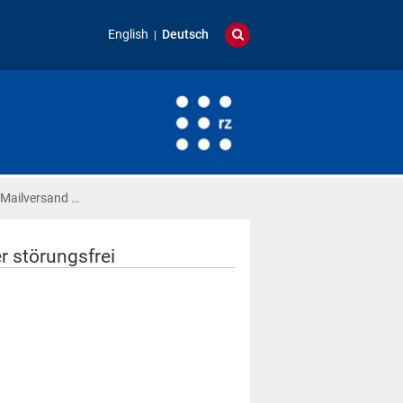
English
Deutsch
 Mailversand …
r störungsfrei