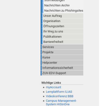
Störmeldungen
Nachrichten Archiv
Nachrichten zu Phishingsites
Unser Auftrag
Organisation
Öffnungszeiten
Ihr Weg zu uns
Publikationen
Barrierefreiheit
Services
Projekte
Kurse
Helpcenter
Informationssicherheit
ZUV-EDV-Support
Wichtige Links
myAccount
Lernplattform ILIAS
Videokonferenz BBB
Campus-Management-
System HISinOne