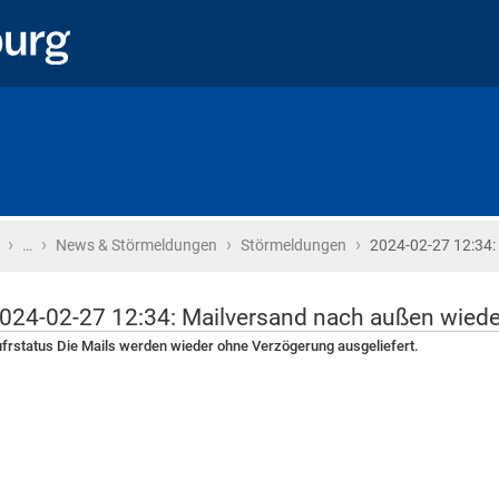
›
›
›
›
Startseite
…
News & Störmeldungen
Störmeldungen
2024-02-27 12:34:
024-02-27 12:34: Mailversand nach außen wiede
frstatus Die Mails werden wieder ohne Verzögerung ausgeliefert.