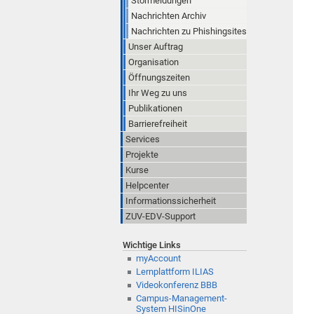
Störmeldungen
Nachrichten Archiv
Nachrichten zu Phishingsites
Unser Auftrag
Organisation
Öffnungszeiten
Ihr Weg zu uns
Publikationen
Barrierefreiheit
Services
Projekte
Kurse
Helpcenter
Informationssicherheit
ZUV-EDV-Support
Wichtige Links
myAccount
Lernplattform ILIAS
Videokonferenz BBB
Campus-Management-
System HISinOne