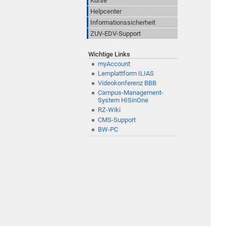
Kurse
Helpcenter
Informationssicherheit
ZUV-EDV-Support
Wichtige Links
myAccount
Lernplattform ILIAS
Videokonferenz BBB
Campus-Management-
System HISinOne
RZ-Wiki
CMS-Support
BW-PC