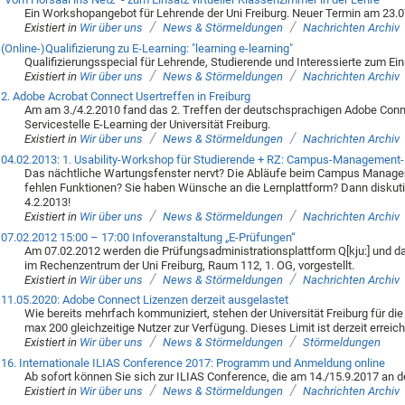
Ein Workshopangebot für Lehrende der Uni Freiburg. Neuer Termin am 23.
/
/
Existiert in
Wir über uns
News & Störmeldungen
Nachrichten Archiv
(Online-)Qualifizierung zu E-Learning: "learning e-learning"
Qualifizierungsspecial für Lehrende, Studierende und Interessierte zum Ein
/
/
Existiert in
Wir über uns
News & Störmeldungen
Nachrichten Archiv
2. Adobe Acrobat Connect Usertreffen in Freiburg
Am am 3./4.2.2010 fand das 2. Treffen der deutschsprachigen Adobe Connec
Servicestelle E-Learning der Universität Freiburg.
/
/
Existiert in
Wir über uns
News & Störmeldungen
Nachrichten Archiv
04.02.2013: 1. Usability-Workshop für Studierende + RZ: Campus-Management
Das nächtliche Wartungsfenster nervt? Die Abläufe beim Campus Manage
fehlen Funktionen? Sie haben Wünsche an die Lernplattform? Dann diskut
4.2.2013!
/
/
Existiert in
Wir über uns
News & Störmeldungen
Nachrichten Archiv
07.02.2012 15:00 – 17:00 Infoveranstaltung „E-Prüfungen“
Am 07.02.2012 werden die Prüfungsadministrationsplattform Q[kju:] und 
im Rechenzentrum der Uni Freiburg, Raum 112, 1. OG, vorgestellt.
/
/
Existiert in
Wir über uns
News & Störmeldungen
Nachrichten Archiv
11.05.2020: Adobe Connect Lizenzen derzeit ausgelastet
Wie bereits mehrfach kommuniziert, stehen der Universität Freiburg für d
max 200 gleichzeitige Nutzer zur Verfügung. Dieses Limit ist derzeit erreich
/
/
Existiert in
Wir über uns
News & Störmeldungen
Störmeldungen
16. Internationale ILIAS Conference 2017: Programm und Anmeldung online
Ab sofort können Sie sich zur ILIAS Conference, die am 14./15.9.2017 an de
/
/
Existiert in
Wir über uns
News & Störmeldungen
Nachrichten Archiv