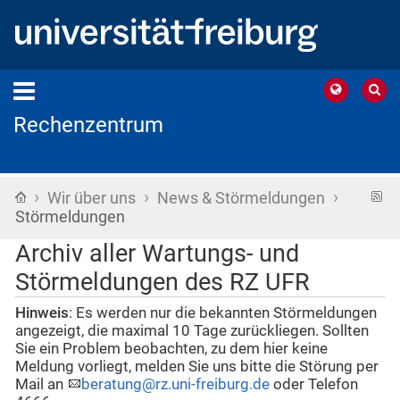
Rechenzentrum
›
›
›
Startseite
R
Wir über uns
News & Störmeldungen
F
Störmeldungen
Archiv aller Wartungs- und
Störmeldungen des RZ UFR
Hinweis
: Es werden nur die bekannten Störmeldungen
angezeigt, die maximal 10 Tage zurückliegen. Sollten
Sie ein Problem beobachten, zu dem hier keine
Meldung vorliegt, melden Sie uns bitte die Störung per
Mail an
beratung@rz.uni-freiburg.de
oder Telefon