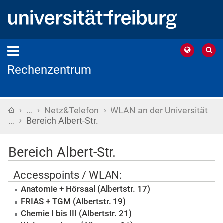
Rechenzentrum
›
›
›
Startseite
…
Netz&Telefon
WLAN an der Universität
›
…
Bereich Albert-Str.
Bereich Albert-Str.
Accesspoints / WLAN:
Anatomie + Hörsaal (Albertstr. 17)
FRIAS + TGM
(Albertstr. 19)
Chemie I bis III (Albertstr. 21)