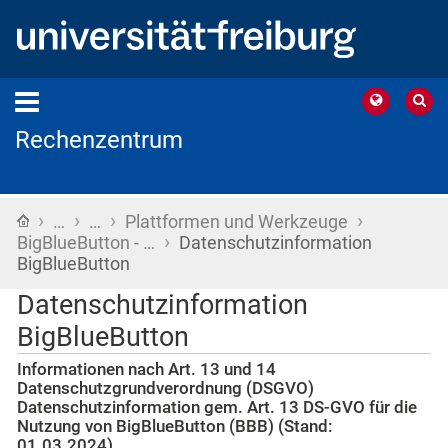
Rechenzentrum
›
›
›
›
Startseite
…
…
Plattformen und Werkzeuge
›
BigBlueButton - …
Datenschutzinformation
BigBlueButton
Datenschutzinformation
BigBlueButton
Informationen nach Art. 13 und 14
Datenschutzgrundverordnung (DSGVO)
Datenschutzinformation gem. Art. 13 DS-GVO für die
Nutzung von BigBlueButton (BBB) (Stand:
01.03.2024)